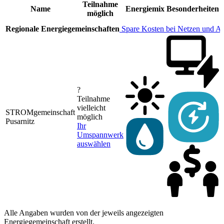
Teilnahme
Name
Energiemix
Besonderheiten
möglich
Regionale Energiegemeinschaften
Spare Kosten bei Netzen und A
?
Teilnahme
vielleicht
STROMgemeinschaft
möglich
Pusarnitz
Ihr
Umspannwerk
auswählen
Alle Angaben wurden von der jeweils angezeigten
Energiegemeinschaft erstellt.