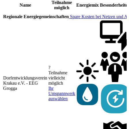
Teilnahme
Name
Energiemix
Besonderheite
möglich
Regionale Energiegemeinschaften
Spare Kosten bei Netzen und A
?
Teilnahme
Dorfentwicklungsverein
vielleicht
Krakau e.V. - EEG
möglich
Grogga
Ihr
Umspannwerk
auswählen