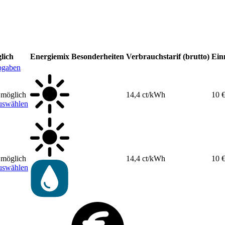
lich
Energiemix
Besonderheiten
Verbrauchstarif (brutto)
Ein
bgaben
 möglich
14,4 ct/kWh
10 
uswählen
 möglich
14,4 ct/kWh
10 
uswählen