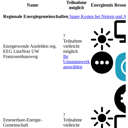
Teilnahme
Name
Energiemix
Besond
möglich
Regionale Energiegemeinschaften
Spare Kosten bei Netzen und A
?
Teilnahme
Energiewende Ansfelden reg.
vielleicht
EEG LinzNetz UW
möglich
Franzosenhausweg
Ihr
Umspannwerk
auswählen
?
Erneuerbare-Energie-
Teilnahme
Gemeinschaft
vielleicht