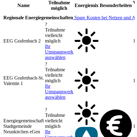
Teilnahme
V
Name
Energiemix
Besonderheiten
möglich
Regionale Energiegemeinschaften
Spare Kosten bei Netzen und A
?
Teilnahme
vielleicht
EEG Grafenbach 2
möglich
1
Ihr
Umspannwerk
auswählen
?
Teilnahme
vielleicht
EEG Grafenbach-St.
möglich
1
Valentin 1
Ihr
Umspannwerk
auswählen
?
Teilnahme
Energiegemeinschaft
vielleicht
Stadtgemeinde
möglich
1
Neunkirchen eGen
Ihr