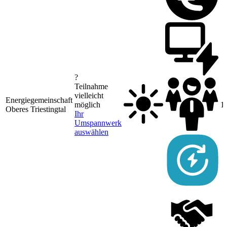
?
Teilnahme
vielleicht
Energiegemeinschaft
möglich
1
Oberes Triestingtal
Ihr
Umspannwerk
auswählen