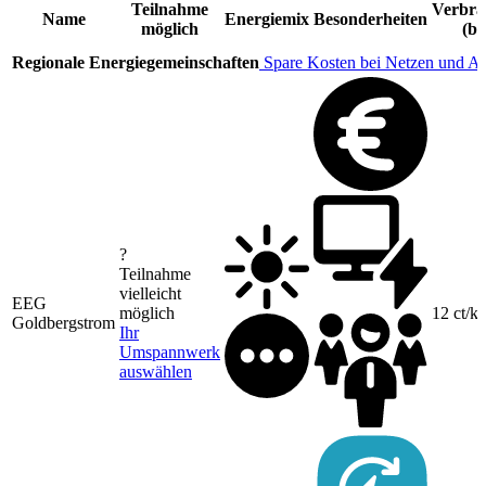
Teilnahme
Verbra
Name
Energiemix
Besonderheiten
möglich
(br
Regionale Energiegemeinschaften
Spare Kosten bei Netzen und A
?
Teilnahme
vielleicht
EEG
möglich
12 ct/
Goldbergstrom
Ihr
Umspannwerk
auswählen