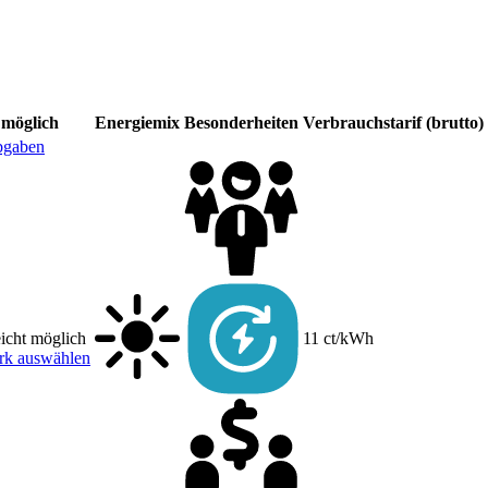
 möglich
Energiemix
Besonderheiten
Verbrauchstarif (brutto)
bgaben
eicht möglich
11 ct/kWh
rk auswählen