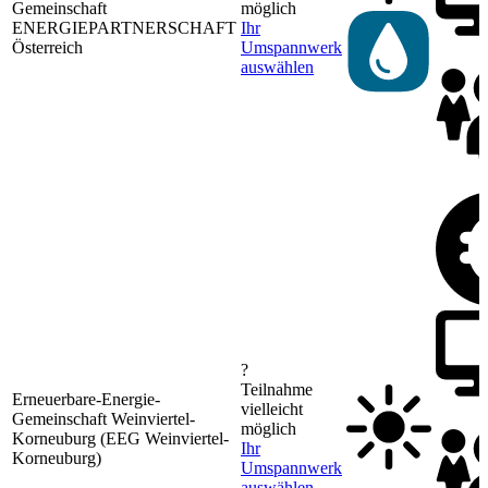
Gemeinschaft
möglich
ENERGIEPARTNERSCHAFT
Ihr
Österreich
Umspannwerk
auswählen
?
Teilnahme
Erneuerbare-Energie-
vielleicht
Gemeinschaft Weinviertel-
möglich
Korneuburg (EEG Weinviertel-
Ihr
Korneuburg)
Umspannwerk
auswählen