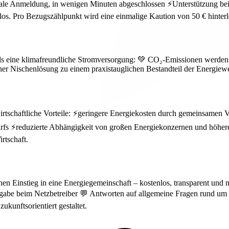
tale Anmeldung, in wenigen Minuten abgeschlossen ⚡Unterstützung bei
. Pro Bezugszählpunkt wird eine einmalige Kaution von 50 € hinterlegt,
ls eine klimafreundliche Stromversorgung: 💚 CO₂-Emissionen werden d
er Nischenlösung zu einem praxistauglichen Bestandteil der Energiewen
wirtschaftliche Vorteile: ⚡geringere Energiekosten durch gemeinsamen
⚡reduzierte Abhängigkeit von großen Energiekonzernen und höhere Stab
rtschaft.
en Einstieg in eine Energiegemeinschaft – kostenlos, transparent und 
eigabe beim Netzbetreiber 💬 Antworten auf allgemeine Fragen rund 
ukunftsorientiert gestaltet.