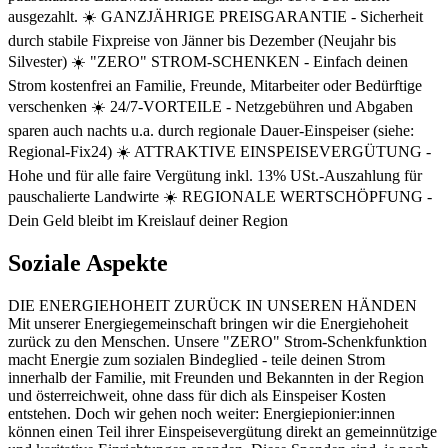
ausgezahlt. ☀️ GANZJÄHRIGE PREISGARANTIE - Sicherheit
durch stabile Fixpreise von Jänner bis Dezember (Neujahr bis
Silvester) ☀️ "ZERO" STROM-SCHENKEN - Einfach deinen
Strom kostenfrei an Familie, Freunde, Mitarbeiter oder Bedürftige
verschenken ☀️ 24/7-VORTEILE - Netzgebühren und Abgaben
sparen auch nachts u.a. durch regionale Dauer-Einspeiser (siehe:
Regional-Fix24) ☀️ ATTRAKTIVE EINSPEISEVERGÜTUNG -
Hohe und für alle faire Vergütung inkl. 13% USt.-Auszahlung für
pauschalierte Landwirte ☀️ REGIONALE WERTSCHÖPFUNG -
Dein Geld bleibt im Kreislauf deiner Region
Soziale Aspekte
DIE ENERGIEHOHEIT ZURÜCK IN UNSEREN HÄNDEN
Mit unserer Energiegemeinschaft bringen wir die Energiehoheit
zurück zu den Menschen. Unsere "ZERO" Strom-Schenkfunktion
macht Energie zum sozialen Bindeglied - teile deinen Strom
innerhalb der Familie, mit Freunden und Bekannten in der Region
und österreichweit, ohne dass für dich als Einspeiser Kosten
entstehen. Doch wir gehen noch weiter: Energiepionier:innen
können einen Teil ihrer Einspeisevergütung direkt an gemeinnützige