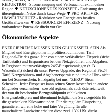
REDUKTION - Stromerzeugung und Verbrauch direkt in deiner
Region 🌳 NETZSCHONENDES KONZEPT - Entlastung der
überregionalen Netze durch kurze Wege 🌳 PRO-AKTIVER
UMWELTSCHUTZ - Reduktion von Energie aus fossilen
Großkraftwerken 🌳 RESSOURCEN-EFFIZIENZ - Nutzung
vorhandener Potenziale direkt vor Ort
Ökonomische Aspekte
ENERGIEPREISE MÜSSEN KEIN GLÜCKSSPIEL SEIN Als
Mitglied und Energiepionier:in profitierst du mit dem Tarif
Regional-Fix das ganze Jahr von einem verlässlichen Fixpreis (siehe
Tarifdetails) und Ersparnissen bei den Netzgebühren und Abgaben.
In Regionen mit zuverlässigen 24/7-Einspeiseanlagen (z. B.
Wasserkraft) sichert dir unser Power-Upgrade, der Regional-Fix24
Tarif, Netzgebühren- und Abgabenersparnis rund um die Uhr - nicht
nur bei Sonnenschein. Einzigartig bei uns: "ZERO" Strom-
Schenken. Jeder Einspeiser kann seinen Strom kostenfrei an andere
Mitglieder verschenken - sowohl regional als auch österreichweit;
der von dir beschenkte Bezugszählpunkt zahlt keinen
Energiearbeitspreis und übernimmt lediglich die Servicegebühr für
die geschenkten Kilowattstunden. Für die reguläre Einspeisung
garantieren wir eine hohe und faire Vergütung für alle –
pauschalierte Landwirte erhalten diese zzgl. 13% USt. direkt