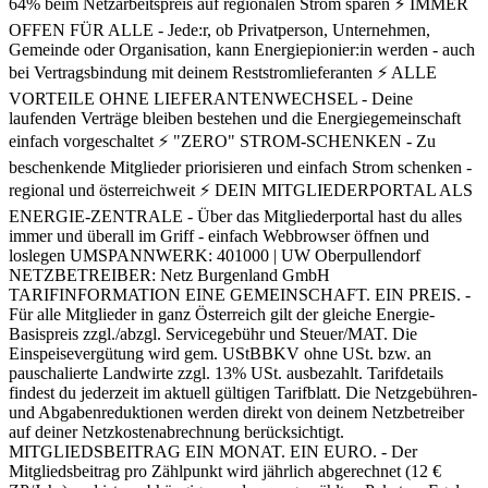
64% beim Netzarbeitspreis auf regionalen Strom sparen ⚡ IMMER
OFFEN FÜR ALLE - Jede:r, ob Privatperson, Unternehmen,
Gemeinde oder Organisation, kann Energiepionier:in werden - auch
bei Vertragsbindung mit deinem Reststromlieferanten ⚡ ALLE
VORTEILE OHNE LIEFERANTENWECHSEL - Deine
laufenden Verträge bleiben bestehen und die Energiegemeinschaft
einfach vorgeschaltet ⚡ "ZERO" STROM-SCHENKEN - Zu
beschenkende Mitglieder priorisieren und einfach Strom schenken -
regional und österreichweit ⚡ DEIN MITGLIEDERPORTAL ALS
ENERGIE-ZENTRALE - Über das Mitgliederportal hast du alles
immer und überall im Griff - einfach Webbrowser öffnen und
loslegen UMSPANNWERK: 401000 | UW Oberpullendorf
NETZBETREIBER: Netz Burgenland GmbH
TARIFINFORMATION EINE GEMEINSCHAFT. EIN PREIS. -
Für alle Mitglieder in ganz Österreich gilt der gleiche Energie-
Basispreis zzgl./abzgl. Servicegebühr und Steuer/MAT. Die
Einspeisevergütung wird gem. UStBBKV ohne USt. bzw. an
pauschalierte Landwirte zzgl. 13% USt. ausbezahlt. Tarifdetails
findest du jederzeit im aktuell gültigen Tarifblatt. Die Netzgebühren-
und Abgabenreduktionen werden direkt von deinem Netzbetreiber
auf deiner Netzkostenabrechnung berücksichtigt.
MITGLIEDSBEITRAG EIN MONAT. EIN EURO. - Der
Mitgliedsbeitrag pro Zählpunkt wird jährlich abgerechnet (12 €