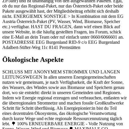
ZP/Jahr) und ist unabhängig von den ausgewählten Paketen. Egal,
ob du nur das Regional-Paket, nur das Österreich-Paket oder beide
Pakete ausgewählt hast, der Mitgliedsbeitrag erhöht sich deshalb
nicht. ENERGIEMIX SONSTIGE > In Kombination mit dem EG
Austria Österreich-Paket (PV, Wasser, Wind, Biomasse, Speicher
etc.) verfügbar. HAST DU FRAGEN, dann wirf einen Blick auf
unsere Website, in die häufig gestellten Fragen, ins Forum, schick
eine E-Mail an dein Team oder ruf einfach unter 0660/6066601 an.
POSTADRESSE EEG Burgenland RID-9 c/o EEG Burgenland
Adalbert-Stifter-Weg 11c 8141 Premstätten
Ökologische Aspekte
SCHLUSS MIT ANONYMEM STROMMIX UND LANGEN
LEITUNGSWEGEN In allen unseren Energiegemeinschaften
nutzen wir gemeinsam, je nach Verfügbarkeit, die Kraft der Sonne,
des Wassers, des Windes sowie aus Biomasse und Speichern genau
dort, wo sie entsteht: direkt in unseren Gemeinden und Regionen.
Indem wir Energie regional erzeugen und verbrauchen, entlasten wir
die überregionalen Stromnetze und machen fossile Großkraftwerke
Schritt für Schritt überflüssig. Als Energiepionier:in bist du Teil
eines dezentralen Ökosystems, das ökologische Verantwortung
durch kurze Wege und echte regionale Ressourcennutzung täglich
lebt. 🌳 100% ERNEUERBARE ENERGIE - Volle Nutzung von
Sonne, Wasser, Wind und Biomasse 🌳 MAXIMALE CO₂-