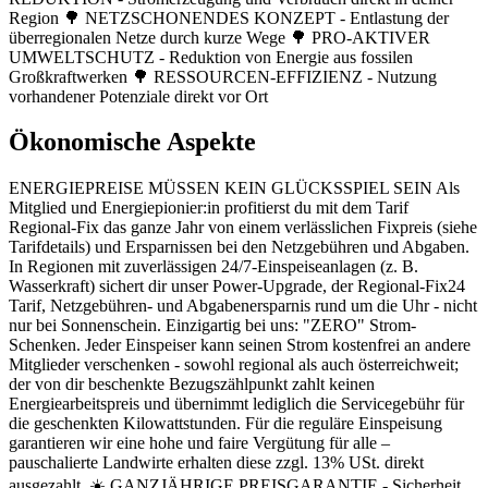
Region 🌳 NETZSCHONENDES KONZEPT - Entlastung der
überregionalen Netze durch kurze Wege 🌳 PRO-AKTIVER
UMWELTSCHUTZ - Reduktion von Energie aus fossilen
Großkraftwerken 🌳 RESSOURCEN-EFFIZIENZ - Nutzung
vorhandener Potenziale direkt vor Ort
Ökonomische Aspekte
ENERGIEPREISE MÜSSEN KEIN GLÜCKSSPIEL SEIN Als
Mitglied und Energiepionier:in profitierst du mit dem Tarif
Regional-Fix das ganze Jahr von einem verlässlichen Fixpreis (siehe
Tarifdetails) und Ersparnissen bei den Netzgebühren und Abgaben.
In Regionen mit zuverlässigen 24/7-Einspeiseanlagen (z. B.
Wasserkraft) sichert dir unser Power-Upgrade, der Regional-Fix24
Tarif, Netzgebühren- und Abgabenersparnis rund um die Uhr - nicht
nur bei Sonnenschein. Einzigartig bei uns: "ZERO" Strom-
Schenken. Jeder Einspeiser kann seinen Strom kostenfrei an andere
Mitglieder verschenken - sowohl regional als auch österreichweit;
der von dir beschenkte Bezugszählpunkt zahlt keinen
Energiearbeitspreis und übernimmt lediglich die Servicegebühr für
die geschenkten Kilowattstunden. Für die reguläre Einspeisung
garantieren wir eine hohe und faire Vergütung für alle –
pauschalierte Landwirte erhalten diese zzgl. 13% USt. direkt
ausgezahlt. ☀️ GANZJÄHRIGE PREISGARANTIE - Sicherheit