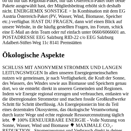
ob du nur das Regional-Paket, nur das Österreich-Paket oder beide
Pakete ausgewählt hast, der Mitgliedsbeitrag erhöht sich deshalb
nicht. ENERGIEMIX SONSTIGE > In Kombination mit dem EG
Austria Österreich-Paket (PV, Wasser, Wind, Biomasse, Speicher
etc.) verfügbar. HAST DU FRAGEN, dann wirf einen Blick auf
unsere Website, in die häufig gestellten Fragen, ins Forum, schick
eine E-Mail an dein Team oder ruf einfach unter 0660/6066601 an.
POSTADRESSE EEG Salzburg RID-22 c/o EEG Salzburg
Adalbert-Stifter-Weg 11c 8141 Premstätten
Ökologische Aspekte
SCHLUSS MIT ANONYMEM STROMMIX UND LANGEN
LEITUNGSWEGEN In allen unseren Energiegemeinschaften
nutzen wir gemeinsam, je nach Verfügbarkeit, die Kraft der Sonne,
des Wassers, des Windes sowie aus Biomasse und Speichern genau
dort, wo sie entsteht: direkt in unseren Gemeinden und Regionen.
Indem wir Energie regional erzeugen und verbrauchen, entlasten wir
die überregionalen Stromnetze und machen fossile Großkraftwerke
Schritt für Schritt überflüssig. Als Energiepionier:in bist du Teil
eines dezentralen Ökosystems, das ökologische Verantwortung
durch kurze Wege und echte regionale Ressourcennutzung täglich
lebt. 🌳 100% ERNEUERBARE ENERGIE - Volle Nutzung von
Sonne, Wasser, Wind und Biomasse 🌳 MAXIMALE CO₂-
REDUKTION - Stromerzeugung und Verbrauch direkt in deiner