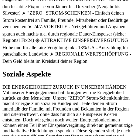
durch stabile Fixpreise von Jänner bis Dezember (Neujahr bis
Silvester) ☀️ "ZERO" STROM-SCHENKEN - Einfach deinen
Strom kostenfrei an Familie, Freunde, Mitarbeiter oder Bedürftige
verschenken ☀️ 24/7-VORTEILE - Netzgebühren und Abgaben
sparen auch nachts u.a. durch regionale Dauer-Einspeiser (siehe:
Regional-Fix24) ☀️ ATTRAKTIVE EINSPEISEVERGÜTUNG -
Hohe und für alle faire Vergütung inkl. 13% USt.-Auszahlung für
pauschalierte Landwirte ☀️ REGIONALE WERTSCHÖPFUNG -
Dein Geld bleibt im Kreislauf deiner Region
Soziale Aspekte
DIE ENERGIEHOHEIT ZURÜCK IN UNSEREN HÄNDEN
Mit unserer Energiegemeinschaft bringen wir die Energiehoheit
zurück zu den Menschen. Unsere "ZERO" Strom-Schenkfunktion
macht Energie zum sozialen Bindeglied - teile deinen Strom
innerhalb der Familie, mit Freunden und Bekannten in der Region
und österreichweit, ohne dass für dich als Einspeiser Kosten
entstehen. Doch wir gehen noch weiter: Energiepionier:innen
können einen Teil ihrer Einspeisevergütung direkt an gemeinnützige
und karitative Einrichtungen spenden. Diese Spenden sind, je nach