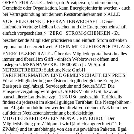
OFFEN FÜR ALLE - Jede:r, ob Privatperson, Unternehmen,
Gemeinde oder Organisation, kann Energiepionier:in werden - auch
bei Vertragsbindung mit deinem Reststromlieferanten ⚡ ALLE
VORTEILE OHNE LIEFERANTENWECHSEL - Deine
laufenden Verträge bleiben bestehen und die Energiegemeinschaft
einfach vorgeschaltet ⚡ "ZERO" STROM-SCHENKEN - Zu
beschenkende Mitglieder priorisieren und einfach Strom schenken -
regional und österreichweit ⚡ DEIN MITGLIEDERPORTAL ALS
ENERGIE-ZENTRALE - Über das Mitgliederportal hast du alles
immer und überall im Griff - einfach Webbrowser öffnen und
loslegen UMSPANNWERK: 180006955 | UW Strobl
NETZBETREIBER: Salzburg Netz GmbH
TARIFINFORMATION EINE GEMEINSCHAFT. EIN PREIS. -
Für alle Mitglieder in ganz Österreich gilt der gleiche Energie-
Basispreis zzgl./abzgl. Servicegebühr und Steuer/MAT. Die
Einspeisevergütung wird gem. UStBBKV ohne USt. bzw. an
pauschalierte Landwirte zzgl. 13% USt. ausbezahlt. Tarifdetails
findest du jederzeit im aktuell gültigen Tarifblatt. Die Netzgebühren-
und Abgabenreduktionen werden direkt von deinem Netzbetreiber
auf deiner Netzkostenabrechnung berücksichtigt.
MITGLIEDSBEITRAG EIN MONAT. EIN EURO. - Der
Mitgliedsbeitrag pro Zählpunkt wird jährlich abgerechnet (12 €
ZP/Jahr) und ist unabhängig von den ausgewählten Paketen. Egal,