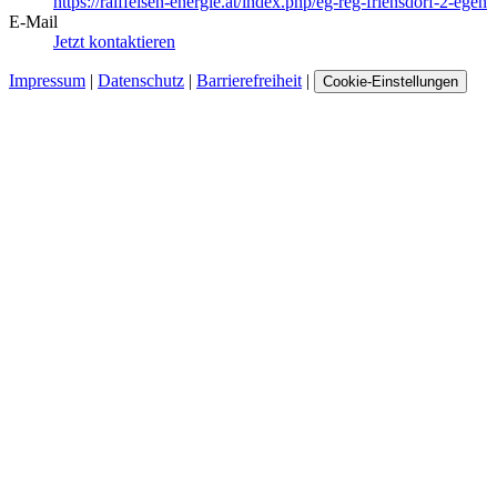
https://raiffeisen-energie.at/index.php/eg-reg-friensdorf-2-egen
E-Mail
Jetzt kontaktieren
Impressum
|
Datenschutz
|
Barrierefreiheit
|
Cookie-Einstellungen