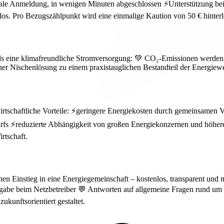
tale Anmeldung, in wenigen Minuten abgeschlossen ⚡Unterstützung bei
. Pro Bezugszählpunkt wird eine einmalige Kaution von 50 € hinterlegt,
ls eine klimafreundliche Stromversorgung: 💚 CO₂-Emissionen werden d
er Nischenlösung zu einem praxistauglichen Bestandteil der Energiewen
wirtschaftliche Vorteile: ⚡geringere Energiekosten durch gemeinsamen
⚡reduzierte Abhängigkeit von großen Energiekonzernen und höhere Stab
rtschaft.
en Einstieg in eine Energiegemeinschaft – kostenlos, transparent und 
eigabe beim Netzbetreiber 💬 Antworten auf allgemeine Fragen rund 
ukunftsorientiert gestaltet.