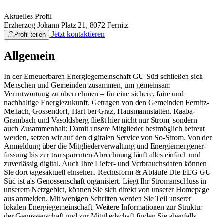
Aktuelles Profil
Erzherzog Johann Platz 21, 8072 Fernitz
Jetzt kontaktieren
Profil teilen
Allgemein
In der Erneuerbaren Energiegemeinschaft GU Süd schließen sich
Menschen und Gemeinden zusammen, um gemeinsam
Verantwortung zu übernehmen – für eine sichere, faire und
nachhaltige Energiezukunft. Getragen von den Gemeinden Fernitz-
Mellach, Gössendorf, Hart bei Graz, Hausmannstätten, Raaba-
Grambach und Vasoldsberg fließt hier nicht nur Strom, sondern
auch Zusammenhalt: Damit unsere Mit­glieder best­möglich betreut
werden, setzen wir auf den digitalen Service von So-Strom. Von der
Anmel­dung über die Mit­glieder­verwal­tung und Energie­mengen­er­
fassung bis zur trans­paren­ten Abrech­nung läuft alles einfach und
zuver­lässig digital. Auch Ihre Liefer- und Verbrauchs­daten können
Sie dort tages­aktuell einsehen. Rechtsform & Abläufe Die EEG GU
Süd ist als Genossen­schaft organi­siert. Liegt Ihr Strom­an­schluss in
unserem Netz­gebiet, können Sie sich direkt von unserer Homepage
aus anmelden. Mit wenigen Schritten werden Sie Teil unserer
lokalen Energie­gemein­schaft. Weitere In­for­mationen zur Struk­tur
der Genossen­schaft und zur Mit­glied­schaft finden Sie eben­falls