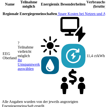
Teilnahme
Verbrauchst
Name
Energiemix
Besonderheiten
möglich
(brutto)
Regionale Energiegemeinschaften
Spare Kosten bei Netzen und A
?
Teilnahme
vielleicht
EEG
möglich
11,4 ct/kWh
Oberland
Ihr
Umspannwerk
auswählen
Alle Angaben wurden von der jeweils angezeigten
Energiegemeinschaft erstellt.