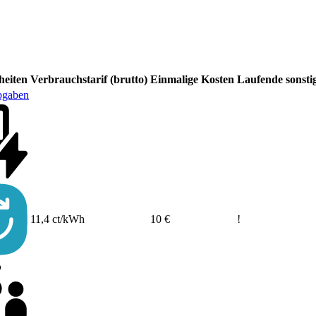
heiten
Verbrauchstarif (brutto)
Einmalige Kosten
Laufende sonsti
bgaben
11,4 ct/kWh
10 €
!