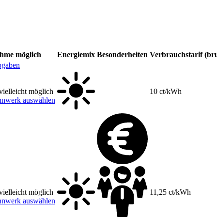
ahme möglich
Energiemix
Besonderheiten
Verbrauchstarif (bru
bgaben
ielleicht möglich
10 ct/kWh
nnwerk auswählen
ielleicht möglich
11,25 ct/kWh
nnwerk auswählen