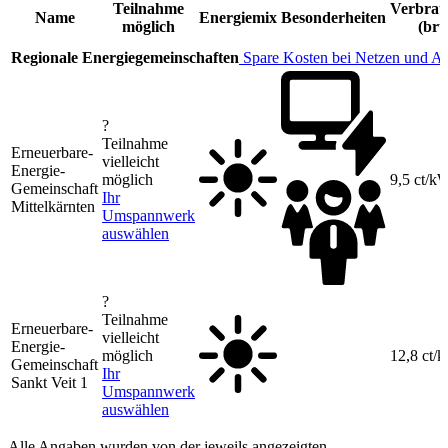
Teilnahme
Verbrau
Name
Energiemix
Besonderheiten
möglich
(bru
Regionale Energiegemeinschaften
Spare Kosten bei Netzen und A
?
Teilnahme
Erneuerbare-
vielleicht
Energie-
möglich
9,5 ct/k
Gemeinschaft
Ihr
Mittelkärnten
Umspannwerk
auswählen
?
Teilnahme
Erneuerbare-
vielleicht
Energie-
möglich
12,8 ct/
Gemeinschaft
Ihr
Sankt Veit 1
Umspannwerk
auswählen
Alle Angaben wurden von der jeweils angezeigten