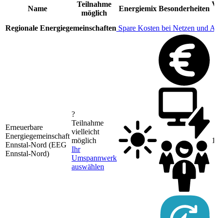
Teilnahme
V
Name
Energiemix
Besonderheiten
möglich
Regionale Energiegemeinschaften
Spare Kosten bei Netzen und A
?
Teilnahme
Erneuerbare
vielleicht
Energiegemeinschaft
möglich
1
Ennstal-Nord (EEG
Ihr
Ennstal-Nord)
Umspannwerk
auswählen