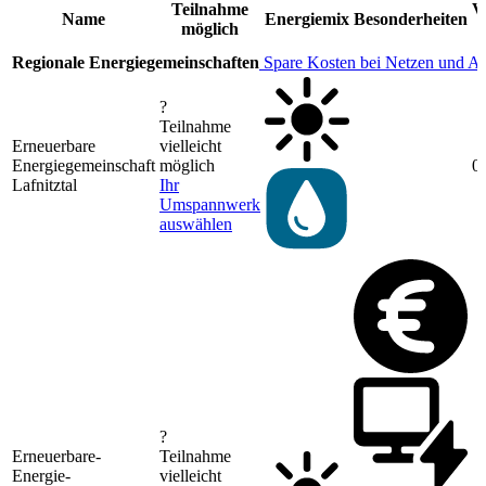
Teilnahme
V
Name
Energiemix
Besonderheiten
möglich
Regionale Energiegemeinschaften
Spare Kosten bei Netzen und A
?
Teilnahme
Erneuerbare
vielleicht
Energiegemeinschaft
möglich
0
Lafnitztal
Ihr
Umspannwerk
auswählen
?
Erneuerbare-
Teilnahme
Energie-
vielleicht