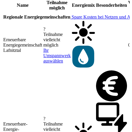
Teilnahme
V
Name
Energiemix
Besonderheiten
möglich
Regionale Energiegemeinschaften
Spare Kosten bei Netzen und A
?
Teilnahme
Erneuerbare
vielleicht
Energiegemeinschaft
möglich
0
Lafnitztal
Ihr
Umspannwerk
auswählen
?
Erneuerbare-
Teilnahme
Energie-
vielleicht