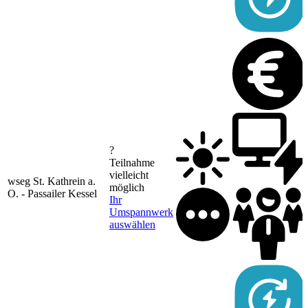
?
Teilnahme
vielleicht
wseg St. Kathrein a.
möglich
O. - Passailer Kessel
Ihr
Umspannwerk
auswählen