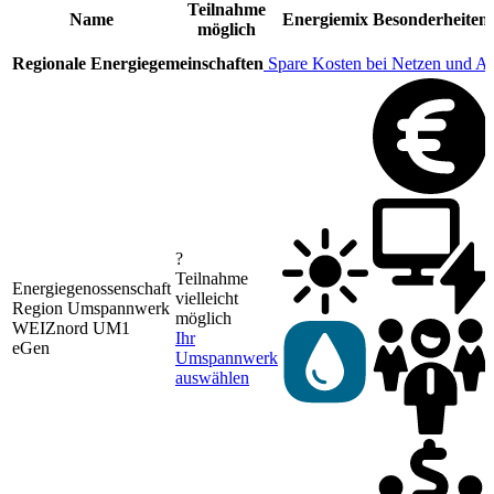
Teilnahme
Name
Energiemix
Besonderheiten
möglich
Regionale Energiegemeinschaften
Spare Kosten bei Netzen und A
?
Teilnahme
Energiegenossenschaft
vielleicht
Region Umspannwerk
möglich
WEIZnord UM1
Ihr
eGen
Umspannwerk
auswählen