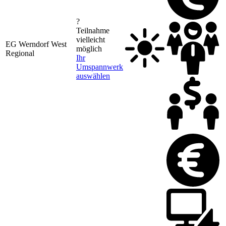
?
Teilnahme
vielleicht
EG Werndorf West
möglich
1
Regional
Ihr
Umspannwerk
auswählen