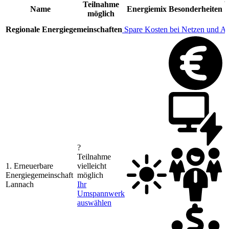
Teilnahme
V
Name
Energiemix
Besonderheiten
möglich
Regionale Energiegemeinschaften
Spare Kosten bei Netzen und A
?
Teilnahme
1. Erneuerbare
vielleicht
Energiegemeinschaft
möglich
1
Lannach
Ihr
Umspannwerk
auswählen