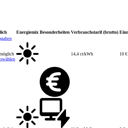
lich
Energiemix
Besonderheiten
Verbrauchstarif (brutto)
Einm
bgaben
 möglich
14,4 ct/kWh
10 €
uswählen