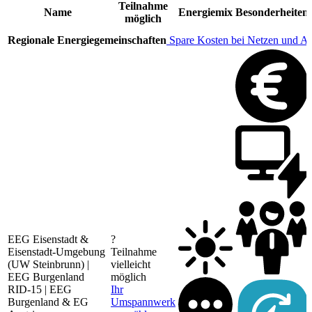
Teilnahme
Name
Energiemix
Besonderheiten
möglich
Regionale Energiegemeinschaften
Spare Kosten bei Netzen und A
EEG Eisenstadt &
?
Eisenstadt-Umgebung
Teilnahme
(UW Steinbrunn) |
vielleicht
EEG Burgenland
möglich
RID-15 | EEG
Ihr
Burgenland & EG
Umspannwerk