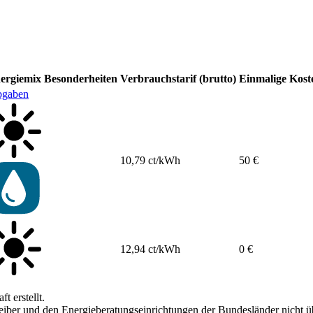
ergiemix
Besonderheiten
Verbrauchstarif (brutto)
Einmalige Kost
bgaben
10,79 ct/kWh
50 €
12,94 ct/kWh
0 €
 erstellt.
ber und den Energieberatungseinrichtungen der Bundesländer nicht übe