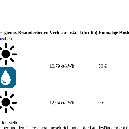
ergiemix
Besonderheiten
Verbrauchstarif (brutto)
Einmalige Kost
bgaben
10,79 ct/kWh
50 €
12,94 ct/kWh
0 €
 erstellt.
ber und den Energieberatungseinrichtungen der Bundesländer nicht übe