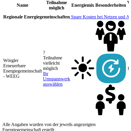
Teilnahme
V
Name
Energiemix
Besonderheiten
möglich
Regionale Energiegemeinschaften
Spare Kosten bei Netzen und A
?
Teilnahme
Wörgler
vielleicht
Erneuerbare
möglich
1
Energiegemeinschaft
Ihr
- WEEG
Umspannwerk
auswählen
Alle Angaben wurden von der jeweils angezeigten
Energiegemeinschaft erstellt.