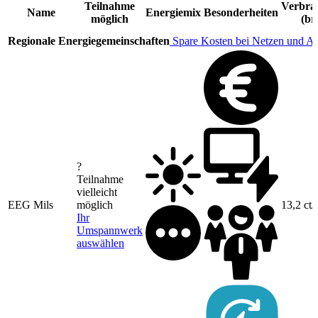
Teilnahme
Verbrau
Name
Energiemix
Besonderheiten
möglich
(br
Regionale Energiegemeinschaften
Spare Kosten bei Netzen und A
?
Teilnahme
vielleicht
EEG Mils
möglich
13,2 ct
Ihr
Umspannwerk
auswählen