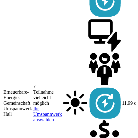
?
Erneuerbare-
Teilnahme
Energie-
vielleicht
Gemeinschaft
möglich
11,99 c
Umspannwerk
Ihr
Hall
Umspannwerk
auswählen