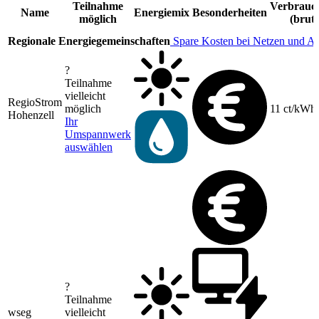
Teilnahme
Verbrauch
Name
Energiemix
Besonderheiten
möglich
(brutt
Regionale Energiegemeinschaften
Spare Kosten bei Netzen und A
?
Teilnahme
vielleicht
RegioStrom
möglich
11 ct/kWh
Hohenzell
Ihr
Umspannwerk
auswählen
?
Teilnahme
wseg
vielleicht