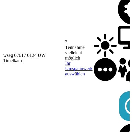
?
Teilnahme
vielleicht
wseg 07617 0124 UW
möglich
Timelkam
Ihr
Umspannwerk
auswählen