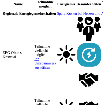
Teilnahme
V
Name
Energiemix
Besonderheiten
möglich
Regionale Energiegemeinschaften
Spare Kosten bei Netzen und A
?
Teilnahme
vielleicht
EEG Oberes
möglich
1
Kremstal
Ihr
Umspannwerk
auswählen
?
Teilnahme
vielleicht