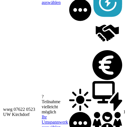
auswählen
?
Teilnahme
vielleicht
wseg 07622 0523
möglich
1
UW Kirchdorf
Ihr
Umspannwerk