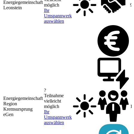
Energiegemeinschaft
möglich
9
Leonstein
Ihr
Umspannwerk
auswählen
?
Teilnahme
Energiegemeinschaft
vielleicht
Region
möglich
1
Kremsursprung
Ihr
eGen
Umspannwerk
auswählen