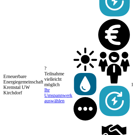
?
Teilnahme
Erneuerbare
vielleicht
Energiegemeinschaft
möglich
1
Kremstal UW
Ihr
Kirchdorf
Umspannwerk
auswählen