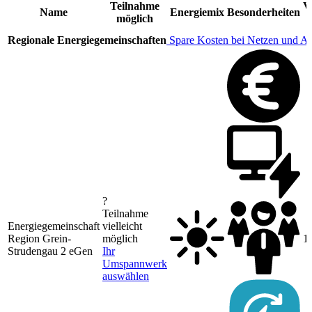
Teilnahme
V
Name
Energiemix
Besonderheiten
möglich
Regionale Energiegemeinschaften
Spare Kosten bei Netzen und A
?
Teilnahme
Energiegemeinschaft
vielleicht
Region Grein-
möglich
1
Strudengau 2 eGen
Ihr
Umspannwerk
auswählen