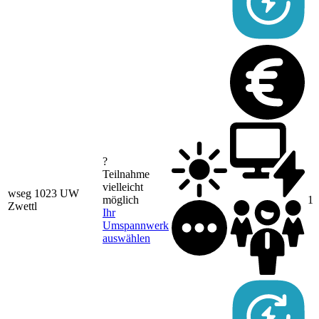
?
Teilnahme
vielleicht
wseg 1023 UW
möglich
13
Zwettl
Ihr
Umspannwerk
auswählen