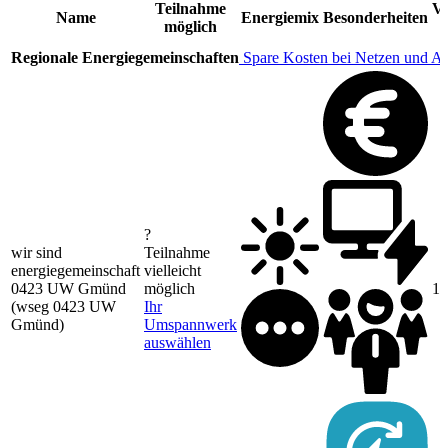
Teilnahme
Ve
Name
Energiemix
Besonderheiten
möglich
Regionale Energiegemeinschaften
Spare Kosten bei Netzen und A
?
wir sind
Teilnahme
energiegemeinschaft
vielleicht
0423 UW Gmünd
möglich
12
(wseg 0423 UW
Ihr
Gmünd)
Umspannwerk
auswählen