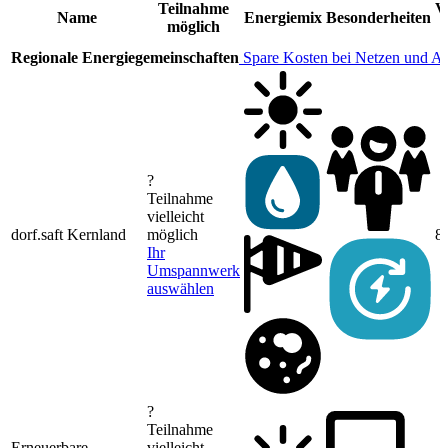
Teilnahme
V
Name
Energiemix
Besonderheiten
möglich
Regionale Energiegemeinschaften
Spare Kosten bei Netzen und A
?
Teilnahme
vielleicht
dorf.saft Kernland
möglich
8
Ihr
Umspannwerk
auswählen
?
Teilnahme
Erneuerbare
vielleicht