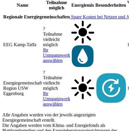
Teilnahme
V
Name
Energiemix
Besonderheiten
möglich
Regionale Energiegemeinschaften
Spare Kosten bei Netzen und A
?
Teilnahme
vielleicht
EEG Kamp-Taffa
möglich
1
Ihr
Umspannwerk
auswählen
?
Teilnahme
Energiegemeinschaft
vielleicht
Region USW
möglich
1
Eggenburg
Ihr
Umspannwerk
auswählen
Alle Angaben wurden von der jeweils angezeigten
Energiegemeinschaft erstellt.
Die Angaben werden vom Klima- und Energiefonds als
Plattformbetreiber und den Energieberatungseinrichtungen der