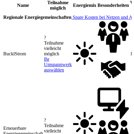
Teilnahme
V
Name
Energiemix
Besonderheiten
möglich
Regionale Energiegemeinschaften
Spare Kosten bei Netzen und A
?
Teilnahme
vielleicht
BucklStrom
möglich
1
Ihr
Umspannwerk
auswählen
?
Teilnahme
Erneuerbare
vielleicht
Energiegemeinschaft