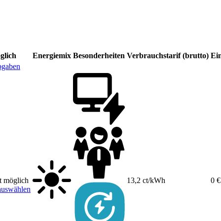
glich
Energiemix
Besonderheiten
Verbrauchstarif (brutto)
Ei
bgaben
t möglich
13,2 ct/kWh
0 €
auswählen